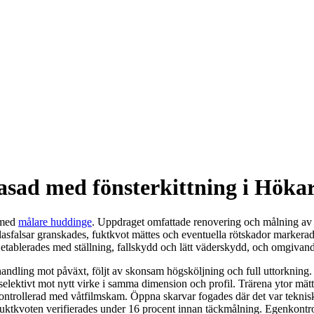
asad med fönsterkittning i Höka
e med
målare huddinge
. Uppdraget omfattade renovering och målning av e
glasfalsar granskades, fuktkvot mättes och eventuella rötskador markera
n etablerades med ställning, fallskydd och lätt väderskydd, och omgivan
ndling mot påväxt, följt av skonsam högsköljning och full uttorkning. Lö
elektivt mot nytt virke i samma dimension och profil. Trärena ytor mät
 kontrollerad med våtfilmskam. Öppna skarvar fogades där det var tekni
fuktkvoten verifierades under 16 procent innan täckmålning. Egenkont