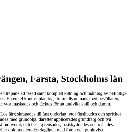
rängen, Farsta, Stockholms län
n träpanelad fasad samt komplett kittning och målning av befintliga
des. En enkel kontrollplan togs fram tillsammans med beställaren,
de ytor maskades och täcktes för att undvika spill och damm.
s färg skrapades till fast underlag, ytor finslipades och sprickor
tades med grundolja, därefter applicerades grundfärg och två
skt motiverat, och beslag rensades, rostskyddades och målades.
roller dokumenterades dagligen med foton och punktvisa