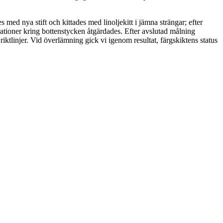
 med nya stift och kittades med linoljekitt i jämna strängar; efter
rationer kring bottenstycken åtgärdades. Efter avslutad målning
ktlinjer. Vid överlämning gick vi igenom resultat, färgskiktens status