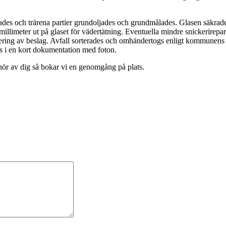
apades och trärena partier grundoljades och grundmålades. Glasen säkrades
illimeter ut på glaset för vädertätning. Eventuella mindre snickerirepa
ering av beslag. Avfall sorterades och omhändertogs enligt kommunens ri
es i en kort dokumentation med foton.
hör av dig så bokar vi en genomgång på plats.