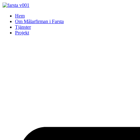
Skip
to
Hem
content
Om Målarfirman i Farsta
Tjänster
Projekt