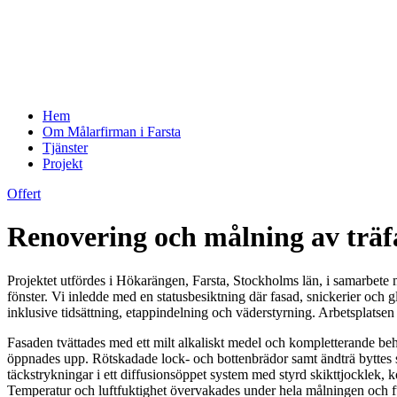
Hem
Om Målarfirman i Farsta
Tjänster
Projekt
Offert
Renovering och målning av träf
Projektet utfördes i Hökarängen, Farsta, Stockholms län, i samarbet
fönster. Vi inledde med en statusbesiktning där fasad, snickerier och 
inklusive tidsättning, etappindelning och väderstyrning. Arbetsplatse
Fasaden tvättades med ett milt alkaliskt medel och kompletterande beha
öppnades upp. Rötskadade lock- och bottenbrädor samt ändträ byttes s
täckstrykningar i ett diffusionsöppet system med styrd skikttjocklek,
Temperatur och luftfuktighet övervakades under hela målningen och 