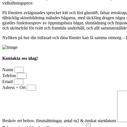
vidhäftningsprov.
På fönstren avlägsnades sprucket kitt och löst glasstift, falsar renskr
tillräcklig skinnbildning målades bågarna, med täckfärg dragen några m
gjordes funktionsprov av öppningsbara bågar, slutstädning och finjust
och skötselråd för tvätt och framtida underhåll, och allt sammanställd
Nyfiken på hur din träfasad och dina fönster kan få samma omsorg – 
Kontakta oss idag!
Namn
Telefon
Email
Adress + Ort
Beskriv ert behov, förutsättningar, antal m2 & önskat startdatum