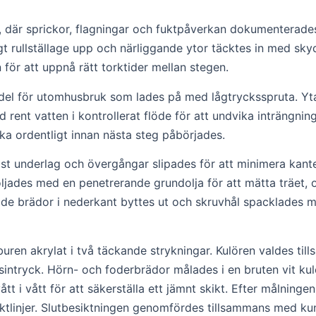
är sprickor, flagningar och fuktpåverkan dokumenterades. 
ggt rullställage upp och närliggande ytor täcktes in med s
för att uppnå rätt torktider mellan stegen.
el för utomhusbruk som lades på med lågtrycksspruta. Yta
 rent vatten i kontrollerat flöde för att undvika inträngnin
rka ordentligt innan nästa steg påbörjades.
ast underlag och övergångar slipades för att minimera kante
ades med en penetrerande grundolja för att mätta träet, 
dade brädor i nederkant byttes ut och skruvhål spacklades 
uren akrylat i två täckande strykningar. Kulören valdes ti
yck. Hörn- och foderbrädor målades i en bruten vit kulör fö
tt i vått för att säkerställa ett jämnt skikt. Efter målnin
ktlinjer. Slutbesiktningen genomfördes tillsammans med ku