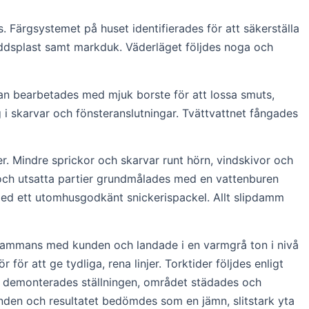
Färgsystemet på huset identifierades för att säkerställa
kyddsplast samt markduk. Väderläget följdes noga och
n bearbetades med mjuk borste för att lossa smuts,
g i skarvar och fönsteranslutningar. Tvättvattnet fångades
r. Mindre sprickor och skarvar runt hörn, vindskivor och
och utsatta partier grundmålades med en vattenburen
med ett utomhusgodkänt snickerispackel. Allt slipdamm
llsammans med kunden och landade i en varmgrå ton i nivå
r att ge tydliga, rena linjer. Torktider följdes enligt
gen demonterades ställningen, området städades och
nden och resultatet bedömdes som en jämn, slitstark yta