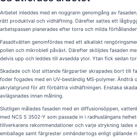
Arbetet inleddes med en noggrann genomgång av fasaden, d
rätt produktval och vidhäftning. Därefter sattes ett lågby
arbetspassen planerades efter torra och milda förhållanden 
Fasadtvätten genomfördes med ett alkaliskt rengöringsmed
pollen och mikrobiell påväxt. Därefter sköljdes fasaden med
delvis upp och leddes till avsedda ytor. Ytan fick sedan to
Skadade och löst sittande färgpartier skrapades bort till f
foder fogades med en UV-beständig MS-polymer. Ändträ olj
akrylatgrund för att förbättra vidhäftningen. Enstaka ska
avlägsnades innan målning.
Slutligen målades fasaden med en diffusionsöppen, vattenb
med NCS S 3502-Y som passade in i radhuslängans helhetsintr
tillverkarens rekommendationer och varje strykning lades vå
emballage samt färgrester omhändertogs enligt gällande ri