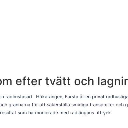
 efter tvätt och lagni
 radhusfasad i Hökarängen, Farsta åt en privat radhusägare
h grannarna för att säkerställa smidiga transporter och go
t resultat som harmonierade med radlängans uttryck.