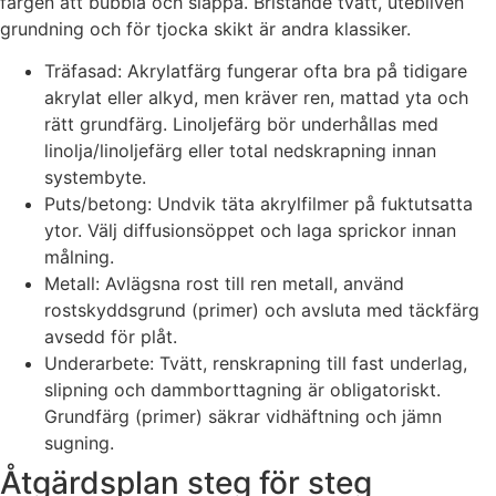
färgen att bubbla och släppa. Bristande tvätt, utebliven
grundning och för tjocka skikt är andra klassiker.
Träfasad: Akrylatfärg fungerar ofta bra på tidigare
akrylat eller alkyd, men kräver ren, mattad yta och
rätt grundfärg. Linoljefärg bör underhållas med
linolja/linoljefärg eller total nedskrapning innan
systembyte.
Puts/betong: Undvik täta akrylfilmer på fuktutsatta
ytor. Välj diffusionsöppet och laga sprickor innan
målning.
Metall: Avlägsna rost till ren metall, använd
rostskyddsgrund (primer) och avsluta med täckfärg
avsedd för plåt.
Underarbete: Tvätt, renskrapning till fast underlag,
slipning och dammborttagning är obligatoriskt.
Grundfärg (primer) säkrar vidhäftning och jämn
sugning.
Åtgärdsplan steg för steg