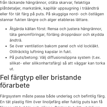
från läckande hängrännor, otäta skarvar, felaktiga
plåtdetaljer, markstänk, kapillär uppsugning i träändträ
eller för tät färg på puts. På skuggiga nord- och östlägen
stannar fukten längre och alger etableras lättare.
Åtgärda källan först: Rensa och justera hängrännor,
täta genomföringar, förläng droppnäsor och skydda
ändträ.
Se över ventilation bakom panel och vid lockläkt.
Otillräcklig luftning kapslar in fukt.
På puts/betong: Välj diffusionsöppna system (t.ex.
silikat- eller silikonhartsfärg) så att väggar kan torka
ut.
Fel färgtyp eller bristande
förarbete
Färgsystem måste passa både underlag och befintlig färg.
En tät plastig film över linoljefärg eller fuktig puts kan få