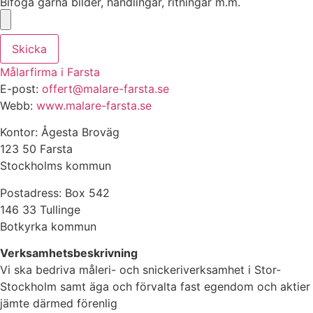
Bifoga gärna bilder, handlingar, ritningar m.m.
Skicka
Målarfirma i Farsta
E-post:
offert@malare-farsta.se
Webb:
www.malare-farsta.se
Kontor: Ågesta Broväg
123 50 Farsta
Stockholms kommun
Postadress: Box 542
146 33 Tullinge
Botkyrka kommun
Verksamhetsbeskrivning
Vi ska bedriva måleri- och snickeriverksamhet i Stor-
Stockholm samt äga och förvalta fast egendom och aktier
jämte därmed förenlig