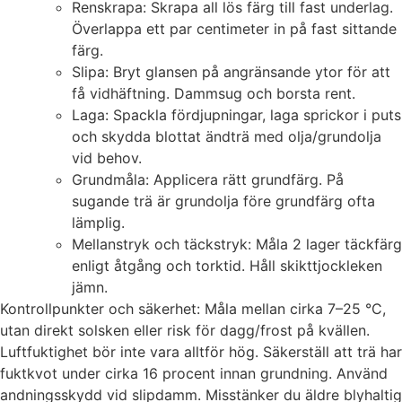
Renskrapa: Skrapa all lös färg till fast underlag.
Överlappa ett par centimeter in på fast sittande
färg.
Slipa: Bryt glansen på angränsande ytor för att
få vidhäftning. Dammsug och borsta rent.
Laga: Spackla fördjupningar, laga sprickor i puts
och skydda blottat ändträ med olja/grundolja
vid behov.
Grundmåla: Applicera rätt grundfärg. På
sugande trä är grundolja före grundfärg ofta
lämplig.
Mellanstryk och täckstryk: Måla 2 lager täckfärg
enligt åtgång och torktid. Håll skikttjockleken
jämn.
Kontrollpunkter och säkerhet: Måla mellan cirka 7–25 °C,
utan direkt solsken eller risk för dagg/frost på kvällen.
Luftfuktighet bör inte vara alltför hög. Säkerställ att trä har
fuktkvot under cirka 16 procent innan grundning. Använd
andningsskydd vid slipdamm. Misstänker du äldre blyhaltig